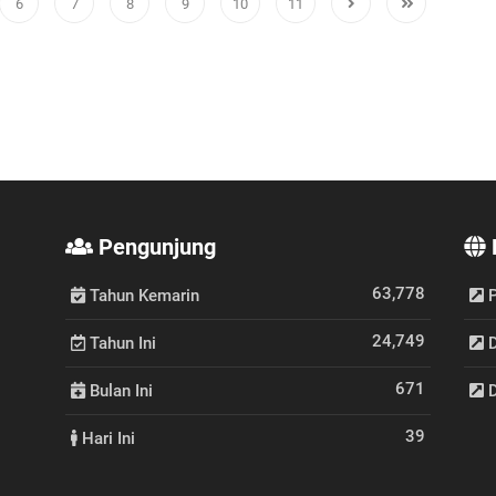
6
7
8
9
10
11
Pengunjung
63,778
Tahun Kemarin
P
24,749
Tahun Ini
D
671
Bulan Ini
D
39
Hari Ini