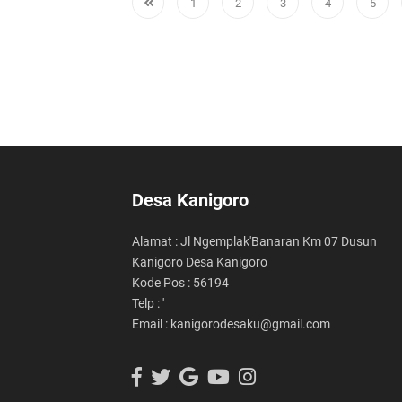
1
2
3
4
5
Desa Kanigoro
Alamat : Jl Ngemplak'Banaran Km 07 Dusun
Kanigoro Desa Kanigoro
Kode Pos : 56194
Telp : '
Email : kanigorodesaku@gmail.com