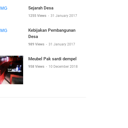
Sejarah Desa
1255 Views
-
31 January 2017
Kebijakan Pembangunan
Desa
989 Views
-
31 January 2017
Meubel Pak sardi dempel
958 Views
-
10 December 2018